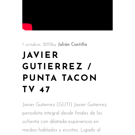
1 octubre, 2015
by
Julián Castilla
JAVIER
GUTIERREZ /
PUNTA TACON
TV 47
Javier Gutierrez (GUTI) Javier Gutierrez,
periodista integral desde finales de los
ochenta con dilatada experiencia en
medios hablados y escritos. Ligado al