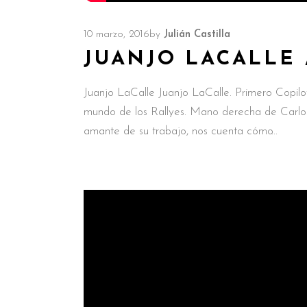
10 marzo, 2016
by
Julián Castilla
JUANJO LACALLE 
Juanjo LaCalle Juanjo LaCalle. Primero Copilo
mundo de los Rallyes. Mano derecha de Carlos
amante de su trabajo, nos cuenta cómo