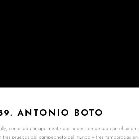
39. ANTONIO BOTO
ally, conocido principalmente por haber competido con el bica
en tres pruebas del campeonato del mundo y tres temporadas en 