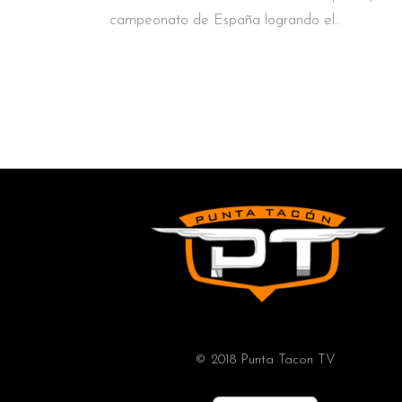
campeonato de España logrando el
© 2018 Punta Tacon TV