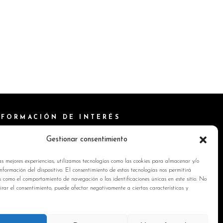
NFORMACIÓN DE INTERÉS
ítica de Cookies
Gestionar consentimiento
isos Legales
as mejores experiencias, utilizamos tecnologías como las cookies para almacenar y/o
ítica de privacidad
nformación del dispositivo. El consentimiento de estas tecnologías nos permitirá
s como el comportamiento de navegación o las identificaciones únicas en este sitio. No
ntacto
tirar el consentimiento, puede afectar negativamente a ciertas características y