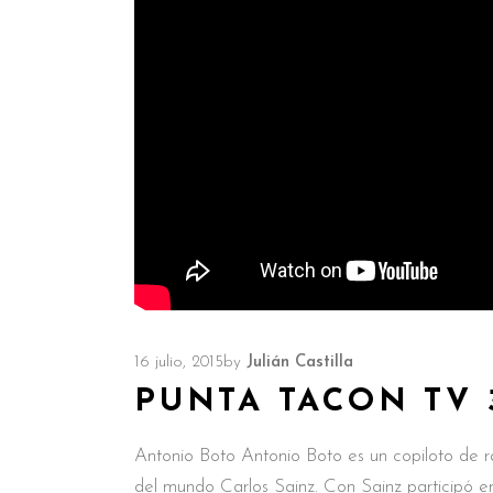
16 julio, 2015
by
Julián Castilla
PUNTA TACON TV 
Antonio Boto Antonio Boto es un copiloto de r
del mundo Carlos Sainz. Con Sainz participó 