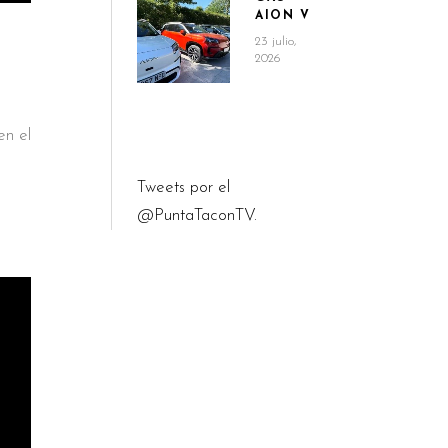
AION V
23 julio,
2026
en el
Tweets por el
@PuntaTaconTV.