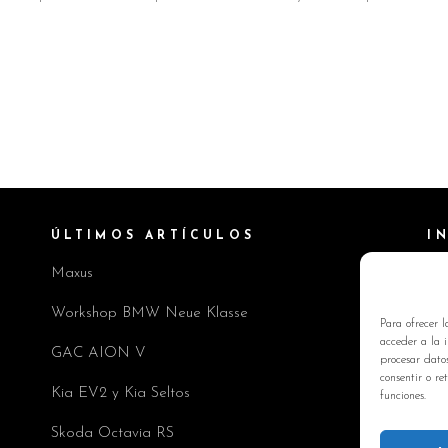
ÚLTIMOS ARTÍCULOS
I
Maxus
Pol
Av
Workshop BMW Neue Klasse
Para ofrecer l
Pol
acceder a la i
GAC AION V
procesar dato
Co
consentir o re
Kia EV2 y Kia Seltos
funciones.
Skoda Octavia RS