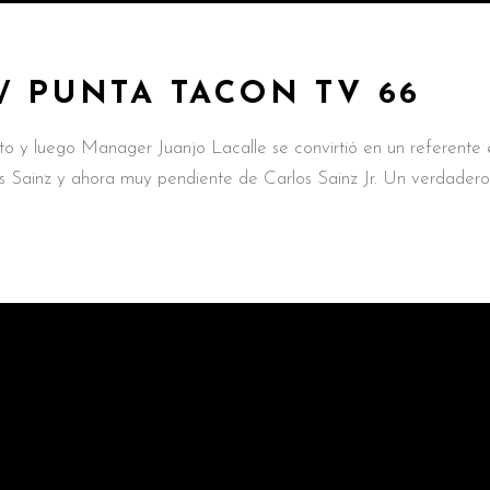
/ PUNTA TACON TV 66
to y luego Manager Juanjo Lacalle se convirtió en un referente 
 Sainz y ahora muy pendiente de Carlos Sainz Jr. Un verdadero