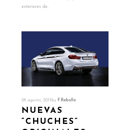
exteriores de
28 agosto, 2015
by
F.Rebollo
NUEVAS
“CHUCHES”