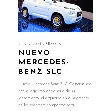
25 abril, 2016
by
F.Rebollo
NUEVO
MERCEDES-
BENZ SLC
Nuevo Mercedes-Benz SLC Coincidiendo
con el vigésimo aniversario de su
lanzamiento, el arquetipo en el segmento
de los roadsters compactos será