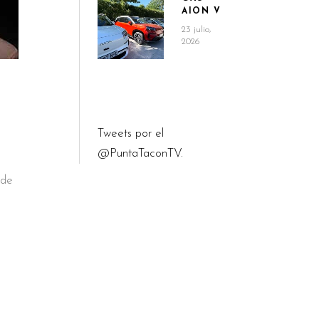
AION V
23 julio,
2026
Tweets por el
@PuntaTaconTV.
 de