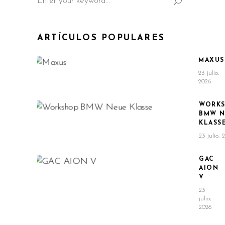
for:
ARTÍCULOS POPULARES
MAXUS
23 julio,
2026
WORK
BMW N
KLASS
23 julio, 
GAC
AION
V
23
julio,
2026