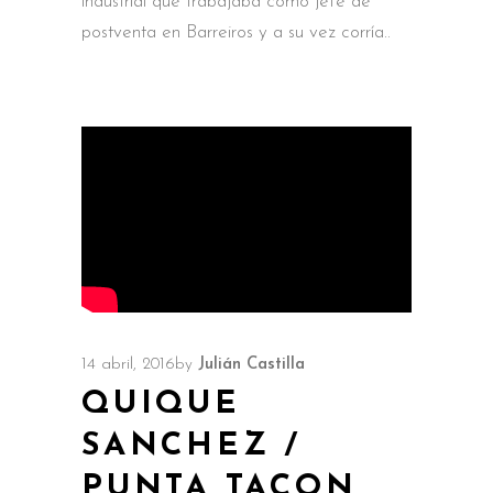
industrial que trabajaba como jefe de
postventa en Barreiros y a su vez corría
14 abril, 2016
by
Julián Castilla
QUIQUE
SANCHEZ /
PUNTA TACON