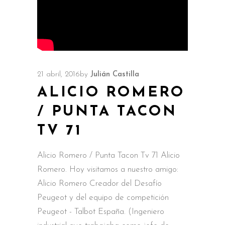
21 abril, 2016
by
Julián Castilla
ALICIO ROMERO
/ PUNTA TACON
TV 71
Alicio Romero / Punta Tacon Tv 71 Alicio
Romero. Hoy visitamos a nuestro amigo:
Alicio Romero Creador del Desafío
Peugeot y del equipo de competición
Peugeot - Talbot España. (Ingeniero