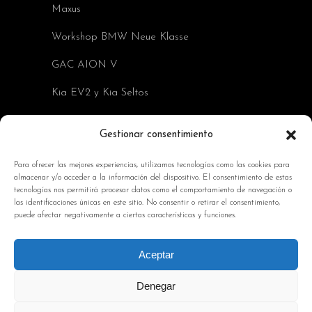
Maxus
Workshop BMW Neue Klasse
GAC AION V
Kia EV2 y Kia Seltos
Skoda Octavia RS
Gestionar consentimiento
INFORMACIÓN DE INTERÉS
Para ofrecer las mejores experiencias, utilizamos tecnologías como las cookies para
almacenar y/o acceder a la información del dispositivo. El consentimiento de estas
Política de Cookies
tecnologías nos permitirá procesar datos como el comportamiento de navegación o
las identificaciones únicas en este sitio. No consentir o retirar el consentimiento,
Avisos Legales
puede afectar negativamente a ciertas características y funciones.
Política de privacidad
Aceptar
Contacto
Denegar