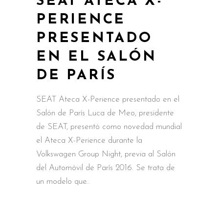
SEAT ATECA X-
PERIENCE
PRESENTADO
EN EL SALÓN
DE PARÍS
SEAT Ateca X-Perience presentado en el
Salón de París Luca de Meo, presidente
de SEAT, presentó como novedad mundial
el Ateca X-Perience durante la
Volkswagen Group Night, previa al Salón
del Automóvil de París 2016. Se trata de
un modelo que