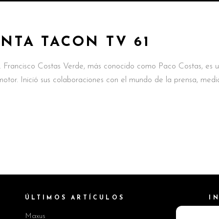
UNTA TACON TV 61
. Francisco Costas Verde, más conocido como Paco Costas, es 
motor. Inició sus colaboraciones con el mundo de la prensa, medi
ÚLTIMOS ARTÍCULOS
I
Maxus
Pol