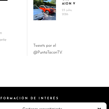
AION V
23 julio,
2026
un
ante
Tweets por el
@PuntaTaconTV.
NFORMACIÓN DE INTERÉS
ítica de Cookies