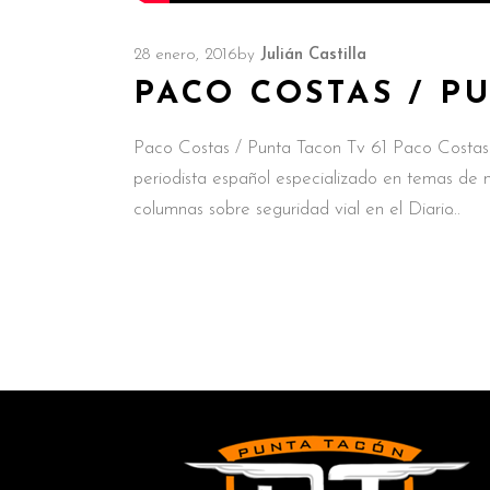
28 enero, 2016
by
Julián Castilla
PACO COSTAS / P
Paco Costas / Punta Tacon Tv 61 Paco Costas
periodista español especializado en temas de 
columnas sobre seguridad vial en el Diario