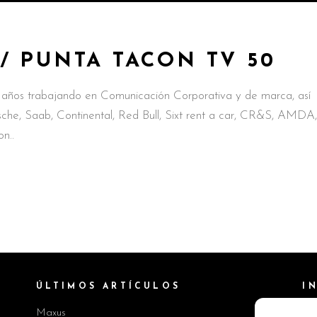
 PUNTA TACON TV 50
os trabajando en Comunicación Corporativa y de marca, así
che, Saab, Continental, Red Bull, Sixt rent a car, CR&S, AMDA,
on
ÚLTIMOS ARTÍCULOS
I
Maxus
Pol