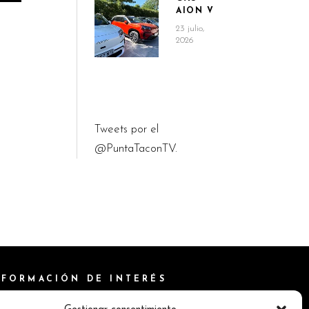
AION V
23 julio,
2026
Tweets por el
@PuntaTaconTV.
NFORMACIÓN DE INTERÉS
ítica de Cookies