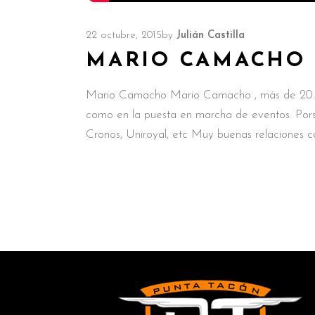
22 octubre, 2015
by
Julián Castilla
MARIO CAMACHO /
Mario Camacho Mario Camacho , más de 20 añ
como en la puesta en marcha de eventos. Pors
Cronos, Uniroyal, etc Muy buenas relaciones c