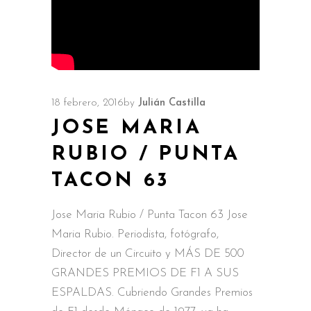
18 febrero, 2016
by
Julián Castilla
JOSE MARIA
RUBIO / PUNTA
TACON 63
Jose Maria Rubio / Punta Tacon 63 Jose
Maria Rubio. Periodista, fotógrafo,
Director de un Circuito y MÁS DE 500
GRANDES PREMIOS DE F1 A SUS
ESPALDAS. Cubriendo Grandes Premios