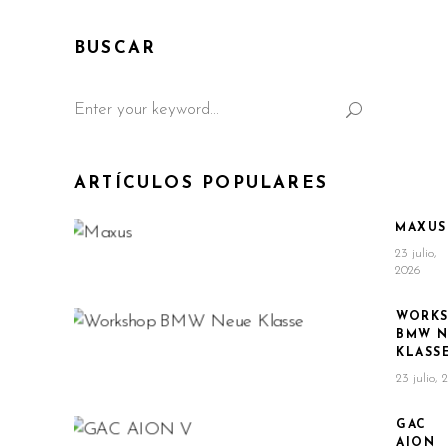
BUSCAR
Search
for:
ARTÍCULOS POPULARES
MAXUS
23 julio,
2026
WORK
BMW N
KLASS
23 julio, 
GAC
AION