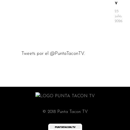
V
23
julio,
2026
Tweets por el @PuntaTaconTV.
© 2018 Punta Tacon TV