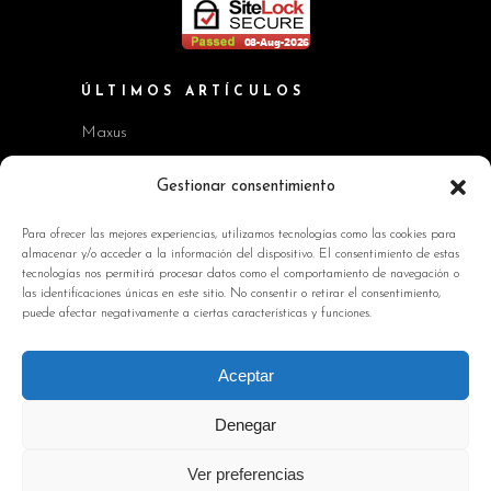
ÚLTIMOS ARTÍCULOS
Maxus
Workshop BMW Neue Klasse
Gestionar consentimiento
GAC AION V
Para ofrecer las mejores experiencias, utilizamos tecnologías como las cookies para
almacenar y/o acceder a la información del dispositivo. El consentimiento de estas
Kia EV2 y Kia Seltos
tecnologías nos permitirá procesar datos como el comportamiento de navegación o
las identificaciones únicas en este sitio. No consentir o retirar el consentimiento,
Skoda Octavia RS
puede afectar negativamente a ciertas características y funciones.
INFORMACIÓN DE INTERÉS
Aceptar
Política de Cookies
Denegar
Avisos Legales
Ver preferencias
Política de privacidad