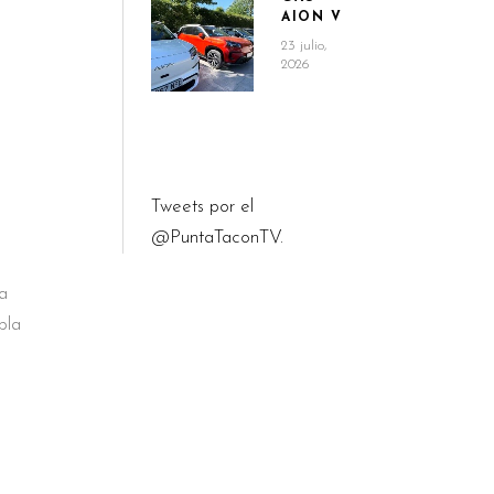
AION V
23 julio,
2026
Tweets por el
@PuntaTaconTV.
a
pla