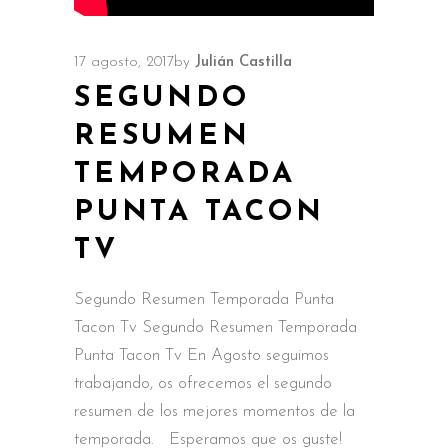
17 agosto, 2017
by
Julián Castilla
SEGUNDO
RESUMEN
TEMPORADA
PUNTA TACON
TV
Segundo Resumen Temporada Punta
Tacon Tv Segundo Resumen Temporada
Punta Tacon Tv En Agosto seguimos
trabajando, os ofrecemos el segundo
resumen de los mejores momentos de la
temporada. Esperamos que os guste!