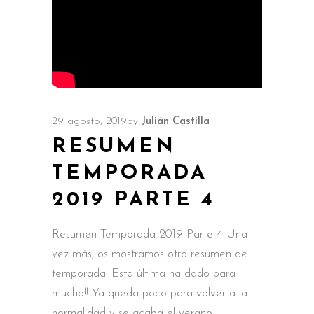
29 agosto, 2019
by
Julián Castilla
RESUMEN
TEMPORADA
2019 PARTE 4
Resumen Temporada 2019 Parte 4 Una
vez más, os mostramos otro resumen de
temporada. Esta última ha dado para
mucho!! Ya queda poco para volver a la
normalidad y se acaba el verano,