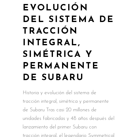
EVOLUCIÓN
DEL SISTEMA DE
TRACCIÓN
INTEGRAL,
SIMÉTRICA Y
PERMANENTE
DE SUBARU
Historia y evolución del sistema de
tracción integral, simétrica y permanente
de Subaru Tras casi 20 millones de
unidades fabricadas y 48 años después del
lanzamiento del primer Subaru con
tracción integral, el legendario Symmetrical