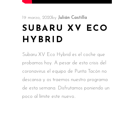
19 marzo, 2020
by
Julián Castilla
SUBARU XV ECO
HYBRID
Subaru XV Eco Hybrid es el coche que
probamos hoy. A pesar de esta crisis del
coronavirus el equipo de Punta Tacón no
descansa y os traemos nuestro programa
de esta semana. Disfrutamos poniendo un
poco al límite este nuevo