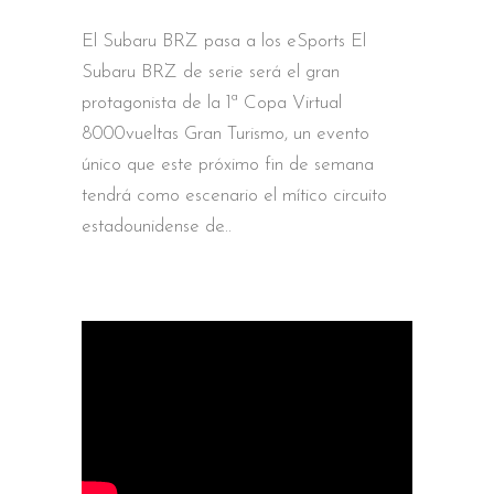
El Subaru BRZ pasa a los eSports El
Subaru BRZ de serie será el gran
protagonista de la 1ª Copa Virtual
8000vueltas Gran Turismo, un evento
único que este próximo fin de semana
tendrá como escenario el mítico circuito
estadounidense de