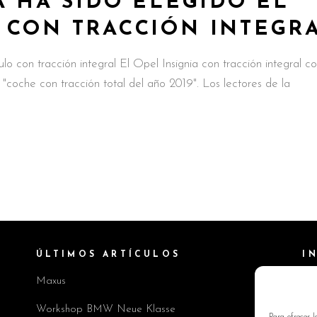
A HA SIDO ELEGIDO EL
 CON TRACCIÓN INTEGR
ulo con tracción integral El Opel Insignia con tracción integral c
 "coche con tracción total del año 2019". Los lectores de la
ÚLTIMOS ARTÍCULOS
I
Maxus
Pol
Av
Workshop BMW Neue Klasse