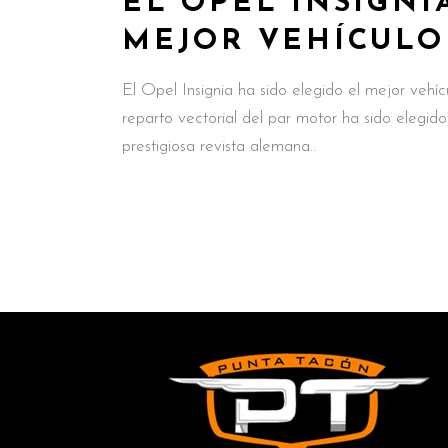
EL OPEL INSIGNI
MEJOR VEHÍCULO
El Opel Insignia ha sido elegido el mejor vehíc
reparto vectorial del par motor ha sido elegido
prestigiosa revista alemana