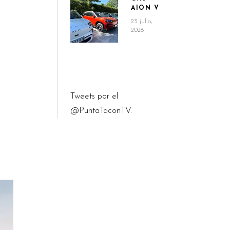
AION V
23 julio,
2026
Tweets por el
e
@PuntaTaconTV.