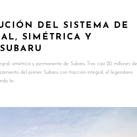
UCIÓN DEL SISTEMA DE
AL, SIMÉTRICA Y
SUBARU
tegral, simétrica y permanente de Subaru Tras casi 20 millones d
amiento del primer Subaru con tracción integral, el legendario
ndo la