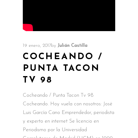
19 enero, 2017
by
Julián Castilla
COCHEANDO /
PUNTA TACON
TV 98
Cocheando / Punta Tacon Tv 98
Cocheando. Hoy vuela con nosotros: José
Luis García Cano Emprendedor, periodista
y experto en internet Se licencio en
Periodismo por la Universidad