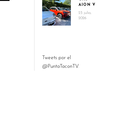
AION V
23 julio,
2026
Tweets por el
@PuntaTaconTV.