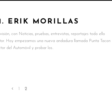
1. ERIK MORILLAS
sión, con Noticias, pruebas, entrevistas, reportajes todo ello
sector. Hoy empezamos una nueva andadura llamada Punta Tacon
tor del Automóvil y probar los
1
2