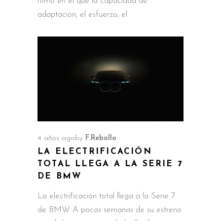
ritmo en el que la capacidad de
adaptación, el esfuerzo, el
4 años ago
by
F.Rebollo
LA ELECTRIFICACIÓN
TOTAL LLEGA A LA SERIE 7
DE BMW
La electrificación total llega a la Serie 7
de BMW A pocas semanas de su estreno