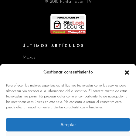
© 2018 Punta Tacon TV
ÚLTIMOS ARTÍCULOS
Maxus
Workshop BMW Neue Klasse
Gestionar consentimiento
GAC AION V
Para ofrecer las mejores experiencias, utilizamos tecnologías como las cookies para
almacenar y/o acceder a la información del dispositivo. El consentimiento de estas
Kia EV2 y Kia Seltos
tecnologías nos permitirá procesar datos como el comportamiento de navegación o
las identificaciones únicas en este sitio. No consentir o retirar el consentimiento,
Skoda Octavia RS
puede afectar negativamente a ciertas características y funciones.
INFORMACIÓN DE INTERÉS
Aceptar
Política de Cookies