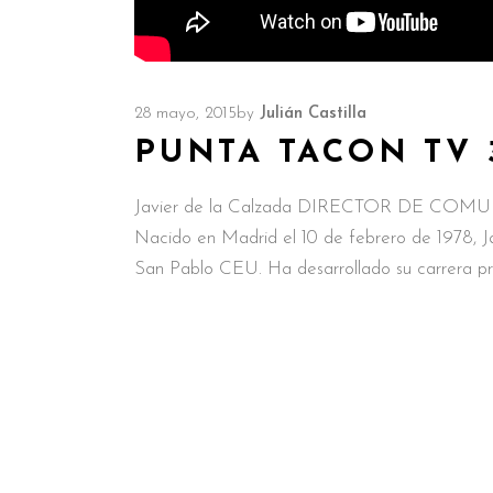
28 mayo, 2015
by
Julián Castilla
PUNTA TACON TV 
Javier de la Calzada DIRECTOR DE 
Nacido en Madrid el 10 de febrero de 1978, Ja
San Pablo CEU. Ha desarrollado su carrera pr