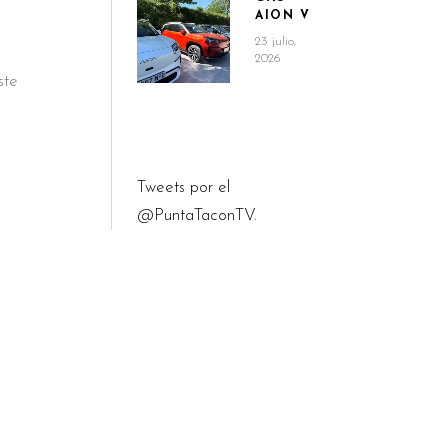
AION V
23 julio,
2026
ste
Tweets por el
@PuntaTaconTV.