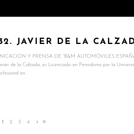
32. JAVIER DE LA CALZA
COMUNICACIÓN Y PRENSA DE “B&M AUTOMÓVILES ESPA
vier de la Calzada, es Licenciado en Periodismo por la Univers
ofesional en
1
2
3
4