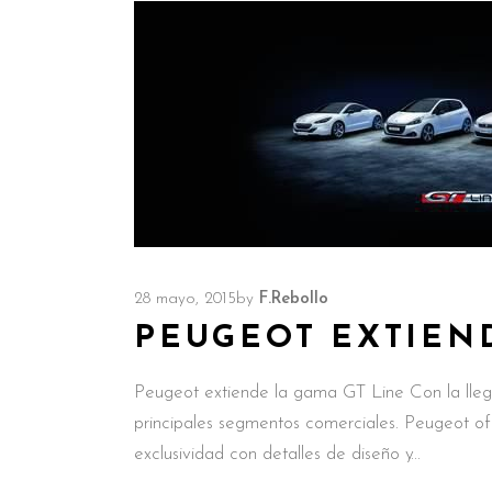
28 mayo, 2015
by
F.Rebollo
PEUGEOT EXTIEN
Peugeot extiende la gama GT Line Con la lle
principales segmentos comerciales. Peugeot of
exclusividad con detalles de diseño y