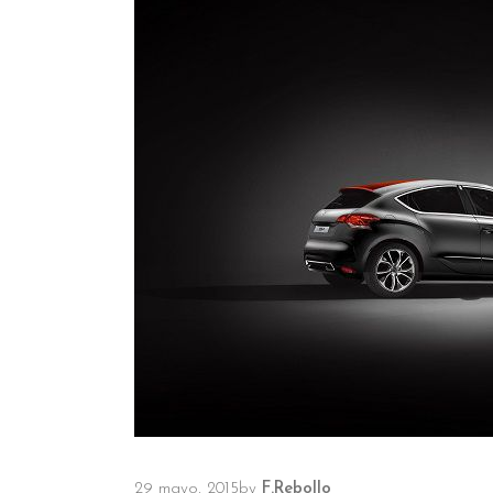
29 mayo, 2015
by
F.Rebollo