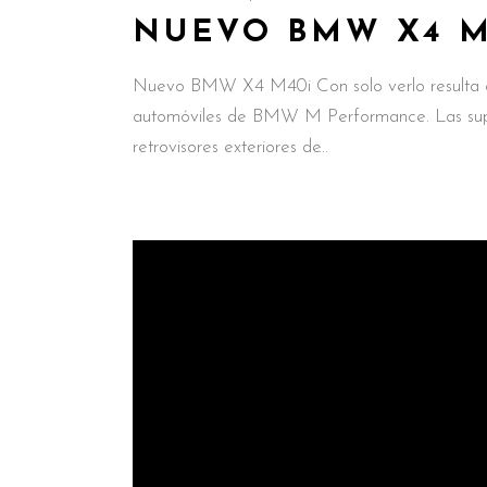
NUEVO BMW X4 M
Nuevo BMW X4 M40i Con solo verlo resulta 
automóviles de BMW M Performance. Las superfi
retrovisores exteriores de