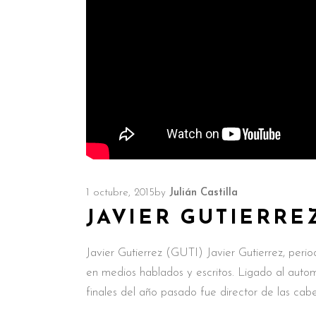
1 octubre, 2015
by
Julián Castilla
JAVIER GUTIERRE
Javier Gutierrez (GUTI) Javier Gutierrez, perio
en medios hablados y escritos. Ligado al auto
finales del año pasado fue director de las c