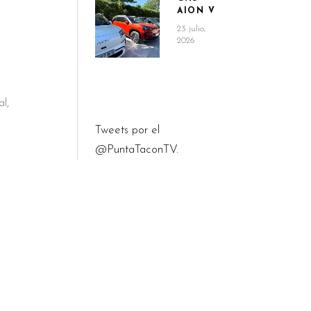
AION V
23 julio,
2026
l,
Tweets por el
@PuntaTaconTV.