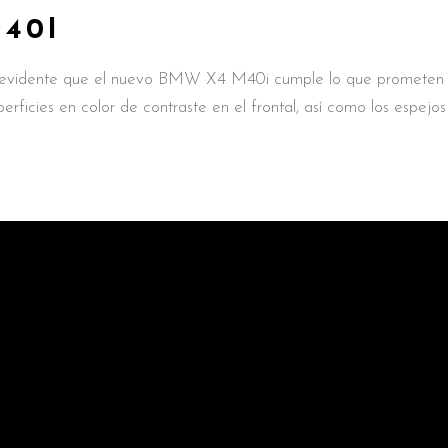
40I
evidente que el nuevo BMW X4 M40i cumple lo que prometen 
cies en color de contraste en el frontal, así como los espejos