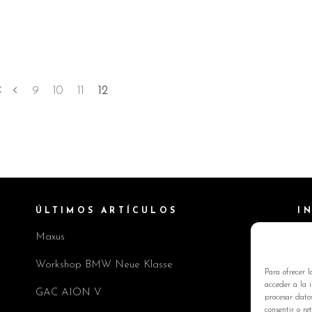
9
10
11
12
ÚLTIMOS ARTÍCULOS
I
Maxus
Pol
Av
Workshop BMW Neue Klasse
Para ofrecer l
Pol
acceder a la i
GAC AION V
procesar dato
Co
consentir o re