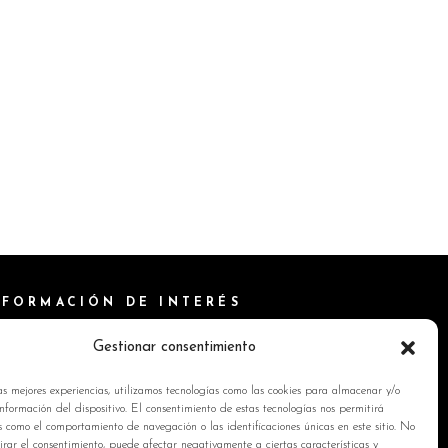
NFORMACIÓN DE INTERÉS
ítica de Cookies
Gestionar consentimiento
isos Legales
as mejores experiencias, utilizamos tecnologías como las cookies para almacenar y/o
ítica de privacidad
nformación del dispositivo. El consentimiento de estas tecnologías nos permitirá
s como el comportamiento de navegación o las identificaciones únicas en este sitio. No
ntacto
tirar el consentimiento, puede afectar negativamente a ciertas características y