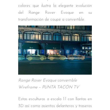
colores que ilustra la elegante evolución
del Range Rover Evoque en su
transformación de coupé a convertible.
Range Rover Evoque convertible
Wireframe – PUNTA TACÓN TV
Estas esculturas a escala 1:1 con llantas en
3D así como asientos delanteros y traseros