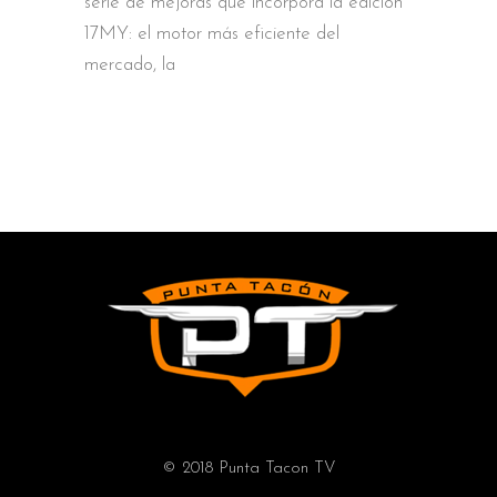
serie de mejoras que incorpora la edición
17MY: el motor más eficiente del
mercado, la
© 2018 Punta Tacon TV