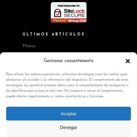
ÚLTIMOS ARTÍCULOS
Maxus
Workshop BMW Neue Klasse
Gestionar consentimiento
GAC AION V
Para ofrecer las mejores experiencias, utilizamos tecnologías como las cookies para
almacenar y/o acceder a la información del dispositivo. El consentimiento de estas
Kia EV2 y Kia Seltos
tecnologías nos permitirá procesar datos como el comportamiento de navegación o
las identificaciones únicas en este sitio. No consentir o retirar el consentimiento,
Skoda Octavia RS
puede afectar negativamente a ciertas características y funciones.
INFORMACIÓN DE INTERÉS
Aceptar
Política de Cookies
Denegar
Avisos Legales