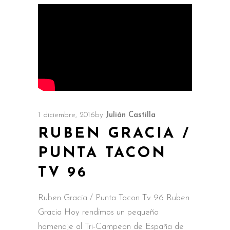
1 diciembre, 2016
by
Julián Castilla
RUBEN GRACIA /
PUNTA TACON
TV 96
Ruben Gracia / Punta Tacon Tv 96 Ruben
Gracia Hoy rendimos un pequeño
homenaje al Tri-Campeon de España de