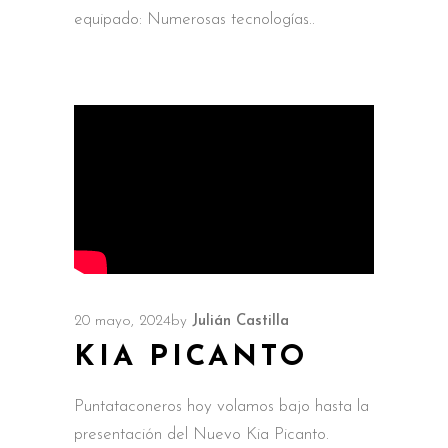
equipado: Numerosas tecnologías
20 mayo, 2024
by
Julián Castilla
KIA PICANTO
Puntataconeros hoy volamos bajo hasta la
presentación del Nuevo Kia Picanto.