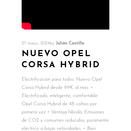
27 mayo, 2024
by
Julián Castilla
NUEVO OPEL
CORSA HYBRID
Electrificación para todos: Nuevo Opel
Corsa Hybrid desde 99€ al mes. •
Electrificado, inteligente, comfortable:
Opel Corsa Hybrid de 48 voltios por
primera vez • Ventaja híbrida: Emisiones
de CO2 y consumes reducidos, puramente
eléctrico a bajas velocidades. • Bien