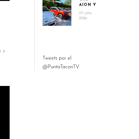
AION V
23 julio,
2026
s y
Tweets por el
@PuntaTaconTV.