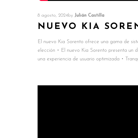
8 agosto, 2024
by
Julián Castilla
NUEVO KIA SORE
El nuevo Kia Sorento ofrece una gama de siste
elección • El nuevo Kia Sorento presenta un di
una experiencia de usuario optimizada • Tranq