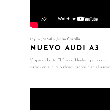
17 junio, 2024
by
Julián Castilla
NUEVO AUDI A3
Viajamos hasta El Rocio (Huelva) para cono
curvas en el cual pudimos probar bien el nuev