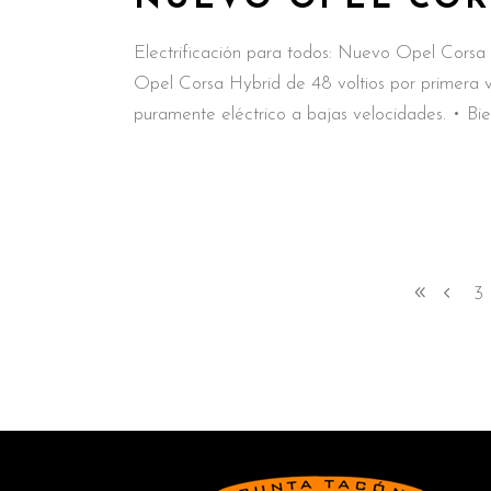
Electrificación para todos: Nuevo Opel Corsa H
Opel Corsa Hybrid de 48 voltios por primera 
puramente eléctrico a bajas velocidades. • B
3