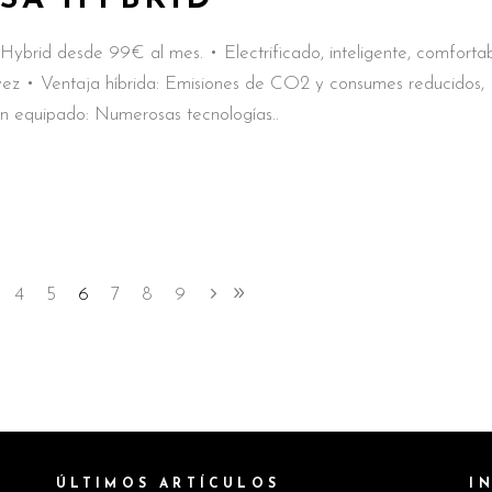
ybrid desde 99€ al mes. • Electrificado, inteligente, comfortab
vez • Ventaja híbrida: Emisiones de CO2 y consumes reducidos,
ien equipado: Numerosas tecnologías
4
5
6
7
8
9
ÚLTIMOS ARTÍCULOS
I