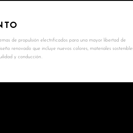
NTO
mas de propulsión electrificados para una mayor libertad de
seño renovado que incluye nuevos colores, materiales sostenible
uilidad y conducción