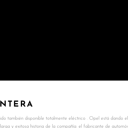
ONTERA
o también disponible totalmente eléctrico . Opel está dando el
 larga y exitosa historia de la compañía: el fabricante de automóv