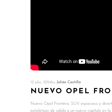
12 julio, 2024
by
Julián Castilla
NUEVO OPEL FR
Nuevo Opel Frontera: SUV espacioso y divertid
pistoletazo de salida a un nuevo capítulo en la