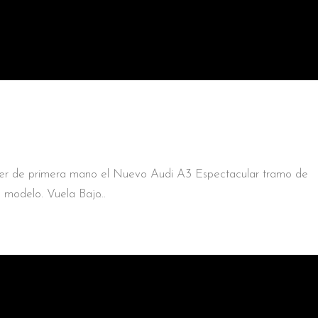
cer de primera mano el Nuevo Audi A3 Espectacular tramo de
o modelo. Vuela Bajo