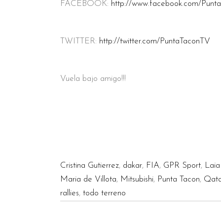
FACEBOOK:
http://www.facebook.com/Punt
TWITTER:
http://twitter.com/PuntaTaconTV
Vuela bajo amigo!!!
Cristina Gutierrez
,
dakar
,
FIA
,
GPR Sport
,
Laia
Maria de Villota
,
Mitsubishi
,
Punta Tacon
,
Qata
rallies
,
todo terreno