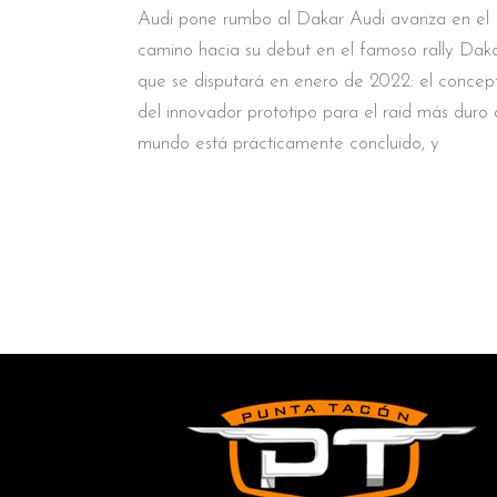
Audi pone rumbo al Dakar Audi avanza en el
camino hacia su debut en el famoso rally Dak
que se disputará en enero de 2022: el concep
del innovador prototipo para el raid más duro 
mundo está prácticamente concluido, y