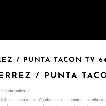
REZ / PUNTA TACON TV 6
ERREZ / PUNTA TAC
Cristina Gutierrez
Subcampeona de España absoluta, Campeona de España catego