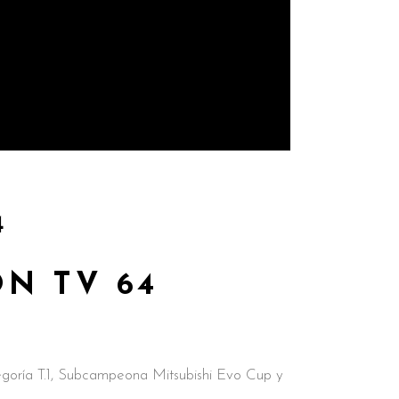
4
ON TV 64
ría T.1, Subcampeona Mitsubishi Evo Cup y