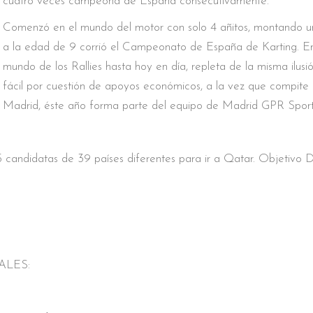
cuatro veces campeona de España consecutivamente.
Comenzó en el mundo del motor con solo 4 añitos, montando 
a la edad de 9 corrió el Campeonato de España de Karting. E
mundo de los Rallies hasta hoy en día, repleta de la misma ilusi
fácil por cuestión de apoyos económicos, a la vez que compite
Madrid, éste año forma parte del equipo de Madrid GPR Sport
5 candidatas de 39 países diferentes para ir a Qatar. Objetivo 
ALES: