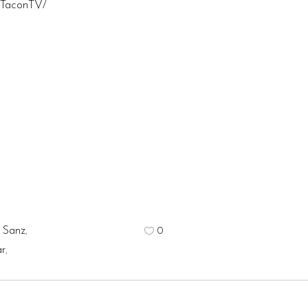
aTaconTV/
 Sanz
,
0
r
,