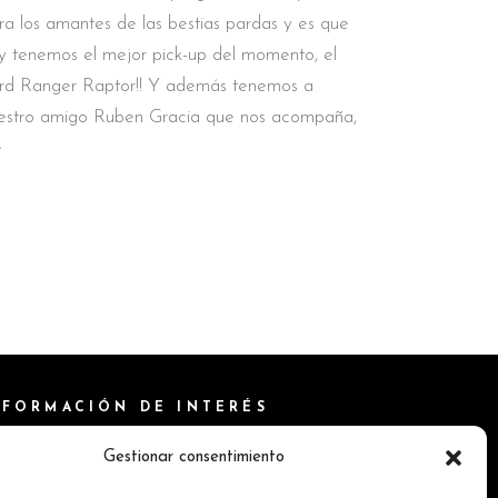
ra los amantes de las bestias pardas y es que
y tenemos el mejor pick-up del momento, el
rd Ranger Raptor!! Y además tenemos a
estro amigo Ruben Gracia que nos acompaña,
e
NFORMACIÓN DE INTERÉS
ítica de Cookies
Gestionar consentimiento
isos Legales