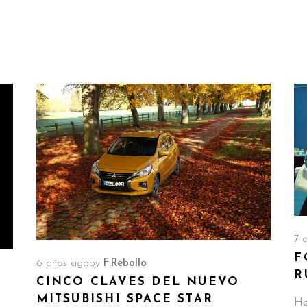
7 
F
6 años ago
by
F.Rebollo
R
CINCO CLAVES DEL NUEVO
MITSUBISHI SPACE STAR
Ho