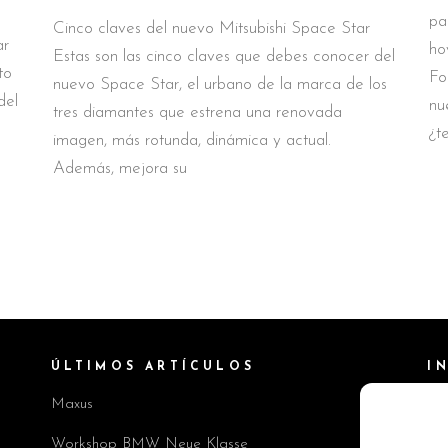
pa
Cinco claves del nuevo Mitsubishi Space Star
ar
ho
Estas son las cinco claves que debes conocer del
to
Fo
nuevo Space Star, el urbano de la marca de los
del
nu
tres diamantes que estrena una renovada
¿t
imagen, más rotunda, dinámica y actual.
Además, mejora su
ÚLTIMOS ARTÍCULOS
I
Maxus
Pol
Av
Workshop BMW Neue Klasse