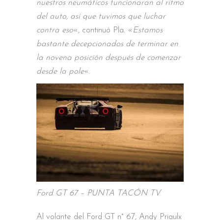
nuestros neumáticos funcionaran al ritmo
del auto, así que tuvimos que luchar
contra eso
«, continuó Pla. «
Estamos
bastante decepcionados de terminar en
la novena posición después de comenzar
desde la pole
«.
Ford GT 67 – PUNTA TACÓN TV
Al volante del Ford GT n° 67, Andy Priaulx