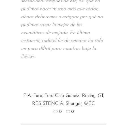
sensacional después de eso, así que no
pudimos hacer mucho más que rodar;
ahora deberemos averiguar por qué no
pudimos sacar lo mejor de los
neumáticos de mojado. En última
instancia, todo el fin de semana ha sido
un poco difícil para nosotros bajo la
lluvia
«.
FIA
,
Ford
,
Ford Chip Ganassi Racing
,
GT
,
RESISTENCIA
,
Shangái
,
WEC
0
0