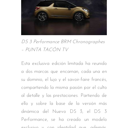
DS 3 Performance BRM Chronographes
– PUNTA TACÓN TV
Esta exclusiva edición limitada ha reunido
a dos marcas que encarnan, cada una en
su dominio, el lujo y el savoir-faire francés,
compartiendo la misma pasión por el culto
al detalle y las prestaciones. Partiendo de
ello y sobre la base de la versión más
dinámica del Nuevo DS 3, el DS 3
Performance, se ha creado un modelo
exclusivo y con identidad que, además,