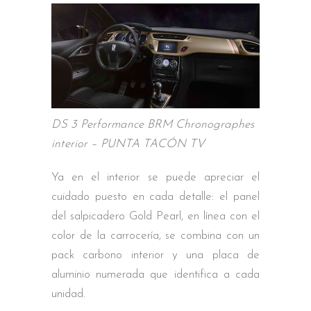
DS 3 Performance BRM Chronographes
interior – PUNTA TACÓN TV
Ya en el interior se puede apreciar el
cuidado puesto en cada detalle: el panel
del salpicadero Gold Pearl, en línea con el
color de la carrocería, se combina con un
pack carbono interior y una placa de
aluminio numerada que identifica a cada
unidad.