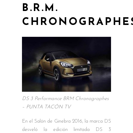
B.R.M.
CHRONOGRAPHE
DS 3 Performance BRM Chronographes
– PUNTA TACÓN TV
En el Salón de Ginebra 2016, la marca DS
desveló la edición limitada DS 3