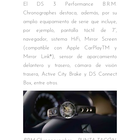
El DS 3 Performance B.R.M.
Chronographes destaca, además, por su
amplio equipamiento de serie que incluye,
por ejemplo, pantalla táctil de 7”,
navegador, sistema HiFi, Mirror Screen
(compatible con Apple CarPlayTM y
Mirror Link®), sensor de aparcamiento
delantero y trasero, cámara de visión
trasera, Active City Brake y DS Connect
Box, entre otros.