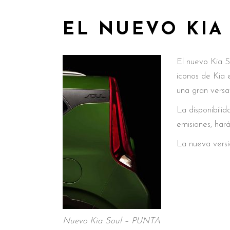
EL NUEVO KIA
El nuevo Kia S
iconos de Kia 
una gran versa
La disponibili
emisiones, har
La nueva versi
Nuevo Kia Soul – PUNTA