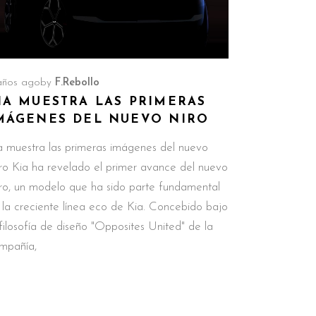
años ago
by
F.Rebollo
IA MUESTRA LAS PRIMERAS
MÁGENES DEL NUEVO NIRO
a muestra las primeras imágenes del nuevo
ro Kia ha revelado el primer avance del nuevo
ro, un modelo que ha sido parte fundamental
 la creciente línea eco de Kia. Concebido bajo
 filosofía de diseño "Opposites United" de la
mpañía,