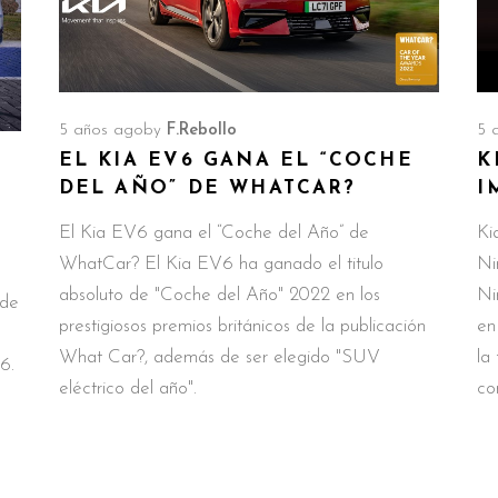
5 años ago
by
F.Rebollo
5 
EL KIA EV6 GANA EL “COCHE
K
DEL AÑO” DE WHATCAR?
I
El Kia EV6 gana el “Coche del Año” de
Ki
WhatCar? El Kia EV6 ha ganado el titulo
Ni
absoluto de "Coche del Año" 2022 en los
Ni
 de
prestigiosos premios británicos de la publicación
en
What Car?, además de ser elegido "SUV
la
6.
eléctrico del año".
co