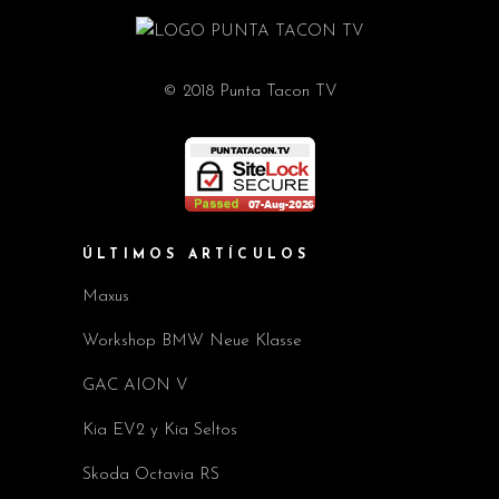
© 2018 Punta Tacon TV
ÚLTIMOS ARTÍCULOS
Maxus
Workshop BMW Neue Klasse
GAC AION V
Kia EV2 y Kia Seltos
Skoda Octavia RS