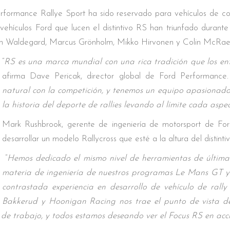
erformance Rallye Sport ha sido reservado para vehículos de co
s vehículos Ford que lucen el distintivo RS han triunfado duran
rn Waldegard, Marcus Grönholm, Mikko Hirvonen y Colin McRae
“
RS es una marca mundial con una rica tradición que los en
afirma Dave Pericak, director global de Ford Performance.
natural con la competición, y tenemos un equipo apasionad
la historia del deporte de rallies levando al límite cada aspe
Mark Rushbrook, gerente de ingeniería de motorsport de For
desarrollar un modelo Rallycross que esté a la altura del distinti
“
Hemos dedicado el mismo nivel de herramientas de última 
materia de ingeniería de nuestros programas Le Mans GT 
contrastada experiencia en desarrollo de vehículo de rally 
Bakkerud y Hoonigan Racing nos trae el punto de vista de 
n de trabajo, y todos estamos deseando ver el Focus RS en acc