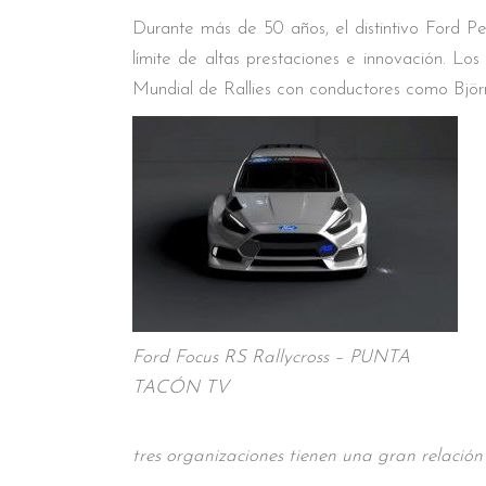
Durante más de 50 años, el distintivo Ford P
límite de altas prestaciones e innovación. Lo
Mundial de Rallies con conductores como Bjö
Ford Focus RS Rallycross – PUNTA
TACÓN TV
tres organizaciones tienen una gran relació