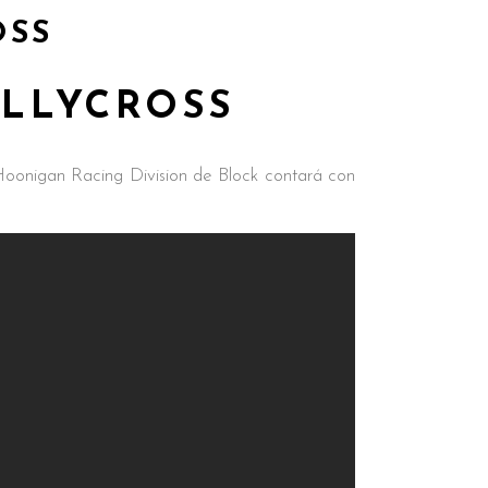
OSS
ALLYCROSS
oonigan Racing Division de Block contará con