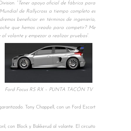
vision. “
Tener apoyo oficial de fábrica para
undial de Rallycross a tiempo completo es
remos beneficiar en términos de ingeniería,
el coche que hemos creado para competir? Me
al volante y empezar a realizar pruebas
”.
Ford Focus RS RX – PUNTA TACÓN TV
 garantizado. Tony Chappell, con un Ford Escort
il, con Block y Bakkerud al volante. El circuito