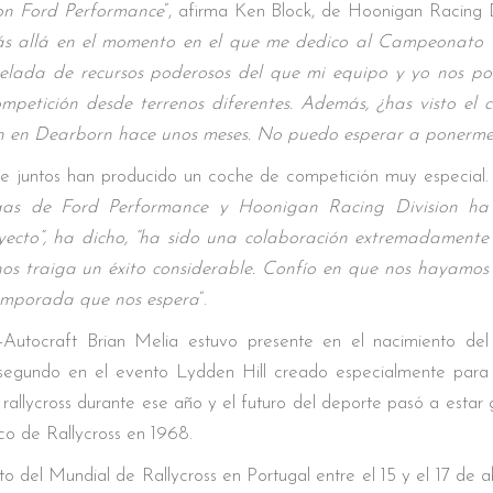
on Ford Performance
”, afirma Ken Block, de Hoonigan Racing Di
s allá en el momento en el que me dedico al Campeonato M
elada de recursos poderosos del que mi equipo y yo nos pod
 competición desde terrenos diferentes. Además, ¿has visto 
 en Dearborn hace unos meses. No puedo esperar a ponerme 
e juntos han producido un coche de competición muy especial.
egas de Ford Performance y Hoonigan Racing Division ha
yecto”, ha dicho, “ha sido una colaboración extremadamente
nos traiga un éxito considerable. Confío en que nos hayamos
emporada que nos espera
”.
Autocraft Brian Melia estuvo presente en el nacimiento del
ó segundo en el evento Lydden Hill creado especialmente para
rallycross durante ese año y el futuro del deporte pasó a estar
o de Rallycross en 1968.
del Mundial de Rallycross en Portugal entre el 15 y el 17 de abr