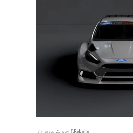
17 marzo, 2016
by
F.Rebollo