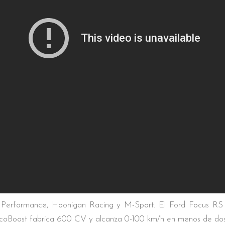
 Performance, Hoonigan Racing y M-Sport. El Ford Focus RS Ra
 EcoBoost fabrica 600 CV y alcanza 0-100 km/h en menos de do