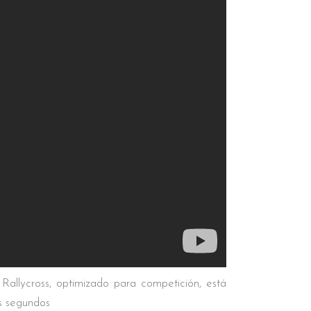
llycross, optimizado para competición, está
s segundos