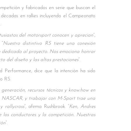
mpetición y fabricados en serie que buscan el
te décadas en rallies incluyendo el Campeonato
.
tusiastas del motorsport conocen y aprecian
”,
 “
Nuestro distintivo RS tiene una conexión
o dedicado al proyecto. Nos emociona honrar
cto del diseño y las altas prestaciones
”.
d Performance, dice que la intención ha sido
vo RS.
generación, recursos técnicos y know.how en
y NASCAR, y trabajar con M-Sport trae una
y rallycross
”, afirma Rushbrook. “
Ken, Andres
los conductores y la competición. Nuestras
ión
”.