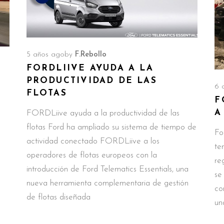
5 años ago
by
F.Rebollo
FORDLIIVE AYUDA A LA
PRODUCTIVIDAD DE LAS
6 
FLOTAS
F
A
FORDLiive ayuda a la productividad de las
flotas Ford ha ampliado su sistema de tiempo de
Fo
actividad conectado FORDLiive a los
te
operadores de flotas europeos con la
re
introducción de Ford Telematics Essentials, una
se
nueva herramienta complementaria de gestión
co
de flotas diseñada
un