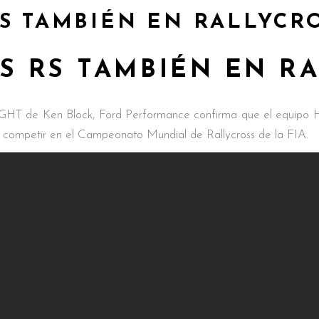
S TAMBIÉN EN RALLYCR
S RS TAMBIÉN EN R
GHT de Ken Block, Ford Performance confirma que el equipo H
 competir en el Campeonato Mundial de Rallycross de la FIA.