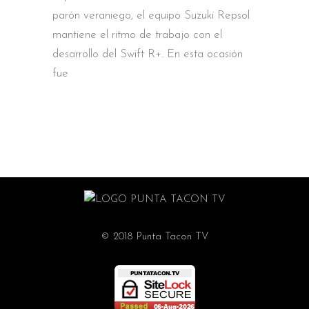
parón veraniego, el equipo Suzuki Repsol
mantiene el ritmo de trabajo con el
desarrollo del Swift R+. En esta ocasión
fue
© 2018 Punta Tacon TV