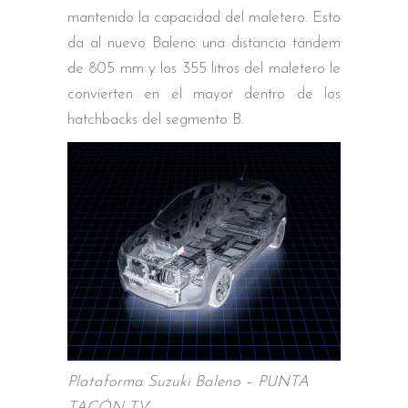
mantenido la capacidad del maletero. Esto
da al nuevo Baleno una distancia tándem
de 805 mm y los 355 litros del maletero le
convierten en el mayor dentro de los
hatchbacks del segmento B.
Plataforma Suzuki Baleno – PUNTA
TACÓN TV