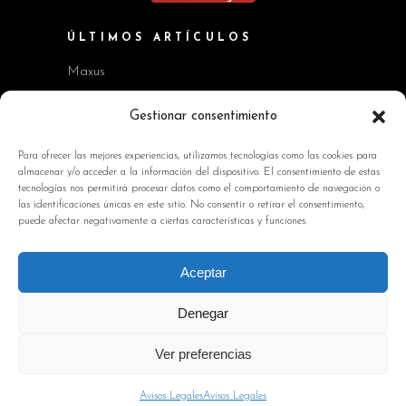
ÚLTIMOS ARTÍCULOS
Maxus
Workshop BMW Neue Klasse
Gestionar consentimiento
GAC AION V
Para ofrecer las mejores experiencias, utilizamos tecnologías como las cookies para
almacenar y/o acceder a la información del dispositivo. El consentimiento de estas
Kia EV2 y Kia Seltos
tecnologías nos permitirá procesar datos como el comportamiento de navegación o
las identificaciones únicas en este sitio. No consentir o retirar el consentimiento,
Skoda Octavia RS
puede afectar negativamente a ciertas características y funciones.
INFORMACIÓN DE INTERÉS
Aceptar
Política de Cookies
Denegar
Avisos Legales
Ver preferencias
Política de privacidad
Contacto
Avisos Legales
Avisos Legales