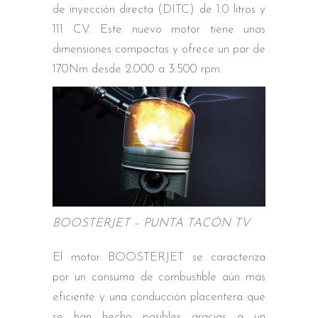
de inyección directa (DITC) de 1.0 litros y
111 CV. Este nuevo motor tiene unas
dimensiones compactas y ofrece un par de
170Nm desde 2.000 a 3.500 rpm.
BOOSTERJET – PUNTA TACÓN TV
El motor BOOSTERJET se caracteriza
por un consumo de combustible aún más
eficiente y una conducción placentera que
se han hecho posibles gracias a un