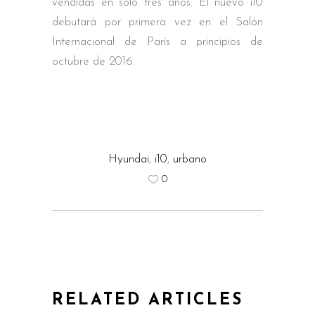
vendidas en sólo tres años. El nuevo i10
debutará por primera vez en el Salón
Internacional de París a principios de
octubre de 2016.
Hyundai
,
i10
,
urbano
0
RELATED ARTICLES