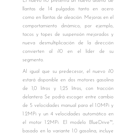
El nuevo i10 presenta un nuevo diseño de
llantas de 14 pulgadas tanto en acero
como en llantas de aleación. Mejoras en el
comportamiento dinámico; por ejemplo,
tacos y topes de suspensión mejorados y
nueva desmultiplicación de la dirección
convierten al i10 en el líder de su
segmento.
Al igual que su predecesor, el nuevo i10
estará disponible en dos motores gasolina
de 1,0 litros y 1,25 litros, con tracción
delantera Se podrá escoger entre cambio
de 5 velocidades manual para el 1.0MPi y
1.2MPi y un 4 velocidades automático en
el motor 1.2MPi. El modelo BlueDrive™,
basado en la variante 1.0 gasolina, incluye