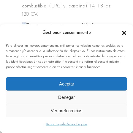
combustible (LPG y gasolina) 1.4 TB de
120 CV.
Gestionar consentimiento
Puesto conducción nuevo Alfa Romeo
Para ofrecer las mejores experiencias, utilizamos tecnologías como las cookies para
Giulietta – PUNTA TACÓN TV
almacenar y/o acceder a la información del dispositivo. El consentimiento de estas
tecnologías nos permitirá procesar datos como el comportamiento de navegación o
las identificaciones únicas en este sitio. No consentir o retirar el consentimiento,
Disponible en todas las versiones de motor
puede afectar negativamente a ciertas características y funciones.
(excepto para el 1750 Turbo gasolina de
240 CV TCT), el nivel de acabado
Aceptar
Giulietta Super añade características muy
Denegar
interesantes adicionales al nivel de
acabado básico, tales como el climatizador
Ver preferencias
automático bizona, control de crucero y
apoyabrazos delantero. Desde el punto de
Avisos Legales
Avisos Legales
vista del aspecto, equipa llantas de