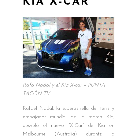
KIA X-CAR
Rafa Nadal y el Kia X-car – PUNTA
TACÓN TV
Rafael Nadal, la superestrella del tenis y
embajador mundial de la marca Kia,
desveló el nuevo “X-Car” de Kia en
Melbourne (Australia) durante la