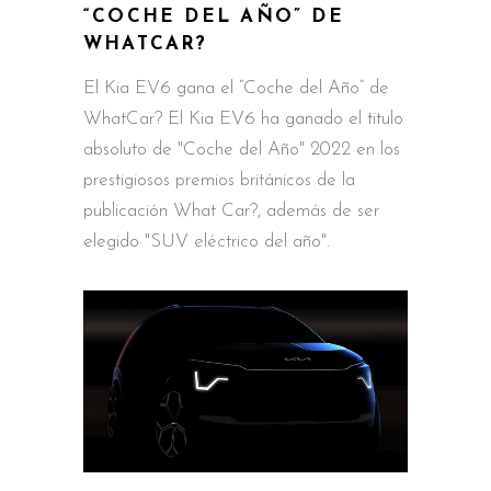
“COCHE DEL AÑO” DE
WHATCAR?
El Kia EV6 gana el “Coche del Año” de
WhatCar? El Kia EV6 ha ganado el titulo
absoluto de "Coche del Año" 2022 en los
prestigiosos premios británicos de la
publicación What Car?, además de ser
elegido "SUV eléctrico del año".