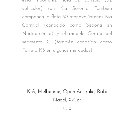
esta importante flota de cortesía (52
vehículos) son Kia Sorento. También
componen la flota 30 monovolúmenes Kia
Carnival (conocido como Sedona en
Norteamérica) y el modelo Cerato del
segmento C (también conocido como
Forte o K3 en algunos mercados).
KIA
,
Melbourne
,
Open Australia
,
Rafa
Nadal
,
X-Car
0