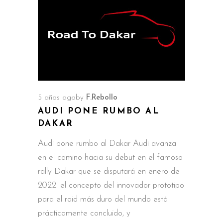
5 años ago
by
F.Rebollo
AUDI PONE RUMBO AL
DAKAR
Audi pone rumbo al Dakar Audi avanza
en el camino hacia su debut en el famoso
rally Dakar que se disputará en enero de
2022: el concepto del innovador prototipo
para el raid más duro del mundo está
prácticamente concluido, y