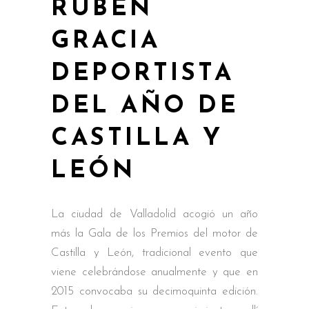
RUBÉN
GRACIA
DEPORTISTA
DEL AÑO DE
CASTILLA Y
LEÓN
La ciudad de Valladolid acogió un año
más la Gala de los Premios del motor de
Castilla y León, tradicional evento que
viene celebrándose anualmente y que en
2015 convocaba su decimoquinta edición.