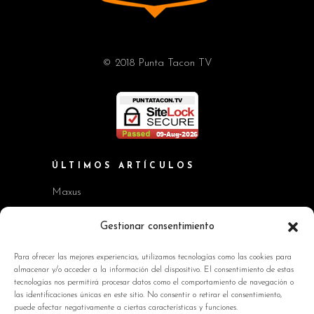
© 2018 Punta Tacon TV
ÚLTIMOS ARTÍCULOS
Maxus
Workshop BMW Neue Klasse
Gestionar consentimiento
GAC AION V
Para ofrecer las mejores experiencias, utilizamos tecnologías como las cookies para
almacenar y/o acceder a la información del dispositivo. El consentimiento de estas
Kia EV2 y Kia Seltos
tecnologías nos permitirá procesar datos como el comportamiento de navegación o
las identificaciones únicas en este sitio. No consentir o retirar el consentimiento,
Skoda Octavia RS
puede afectar negativamente a ciertas características y funciones.