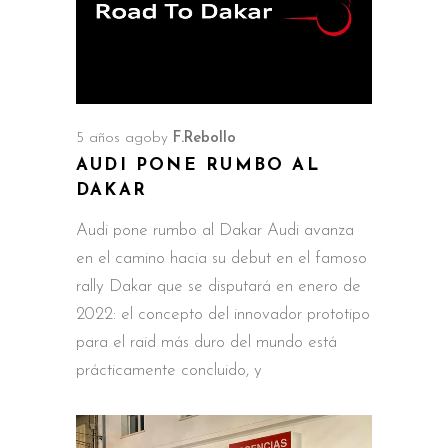
5 años ago
by
F.Rebollo
AUDI PONE RUMBO AL
DAKAR
Audi pone rumbo al Dakar Audi avanza
en el camino hacia su debut en el famoso
rally Dakar que se disputará en enero de
2022: el concepto del innovador prototipo
para el raid más duro del mundo está
prácticamente concluido, y