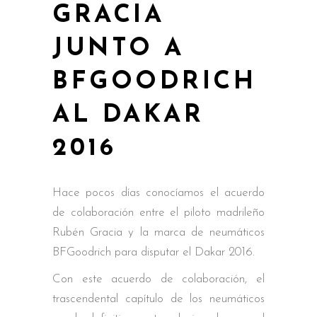
GRACIA
JUNTO A
BFGOODRICH
AL DAKAR
2016
Hace pocos días conocíamos el acuerdo
de colaboración entre el piloto madrileño
Rubén Gracia y la marca de neumáticos
BFGoodrich para disputar el Dakar 2016.
Con este acuerdo de colaboración, el
trascendental capítulo de los neumáticos