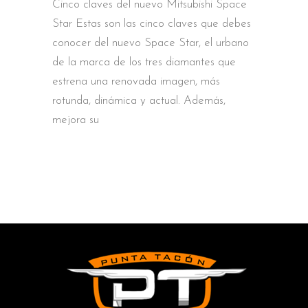
Cinco claves del nuevo Mitsubishi Space
Star Estas son las cinco claves que debes
conocer del nuevo Space Star, el urbano
de la marca de los tres diamantes que
estrena una renovada imagen, más
rotunda, dinámica y actual. Además,
mejora su