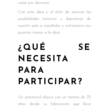
caían por decenas.
Con esta idea y el afán de acercar las
posibilidades turísticas y deportivas de
nuestro país a españoles y extranjeros nos
pusimos manos a la obra.
¿QUÉ SE
NECESITA
PARA
PARTICIPAR?
Un automóvil clásico con un mínimo de 25
años desde su fabricación que lleve