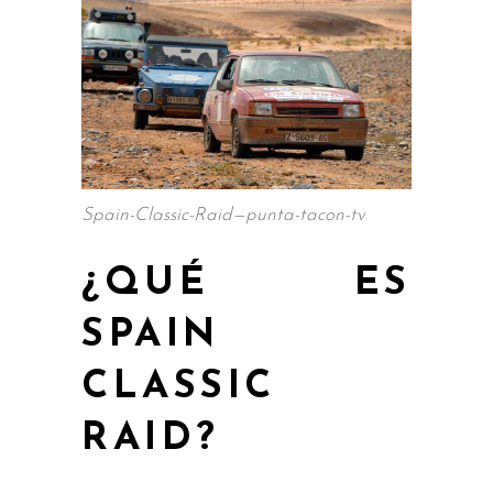
Spain-Classic-Raid—punta-tacon-tv
¿QUÉ ES
SPAIN
CLASSIC
RAID?