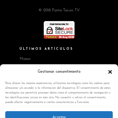
© 2018 Punta Tacon TV
ÚLTIMOS ARTÍCULOS
Maxus
Workshop BMW Neue Klasse
Gestionar consentimiento
GAC AION V
Para ofrecer las mejores experiencias, utilizamos tecnologías como las cookies para
almacenar y/o acceder a la información del dispositivo. El consentimiento de estas
Kia EV2 y Kia Seltos
tecnologías nos permitirá procesar datos como el comportamiento de navegación o
las identificaciones únicas en este sitio. No consentir o retirar el consentimiento,
Skoda Octavia RS
puede afectar negativamente a ciertas características y funciones.
INFORMACIÓN DE INTERÉS
Aceptar