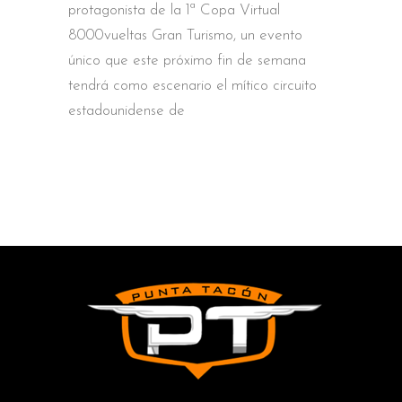
protagonista de la 1ª Copa Virtual
8000vueltas Gran Turismo, un evento
único que este próximo fin de semana
tendrá como escenario el mítico circuito
estadounidense de