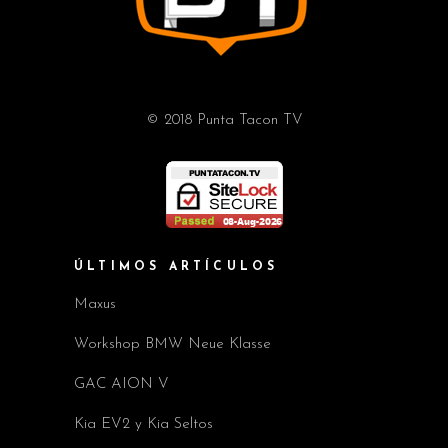
© 2018 Punta Tacon TV
ÚLTIMOS ARTÍCULOS
Maxus
Workshop BMW Neue Klasse
GAC AION V
Kia EV2 y Kia Seltos