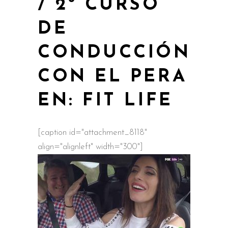
/ 2º CURSO
DE
CONDUCCIÓN
CON EL PERA
EN: FIT LIFE
[caption id="attachment_8118"
align="alignleft" width="300"]