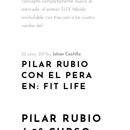
concepto completamente nuevo al
mercado: el primer SUV híbrido
enchufable con tracción a las cuatro
ruedas del
22 junio, 2017
by
Julián Castilla
PILAR RUBIO
CON EL PERA
EN: FIT LIFE
PILAR RUBIO