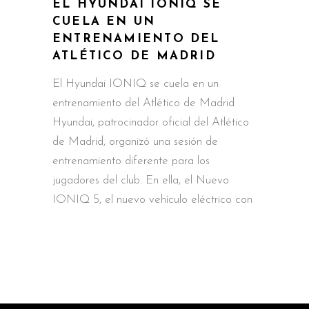
EL HYUNDAI IONIQ SE
CUELA EN UN
ENTRENAMIENTO DEL
ATLÉTICO DE MADRID
El Hyundai IONIQ se cuela en un
entrenamiento del Atlético de Madrid
Hyundai, patrocinador oficial del Atlético
de Madrid, organizó una sesión de
entrenamiento diferente para los
jugadores del club. En ella, el Nuevo
IONIQ 5, el nuevo vehículo eléctrico con