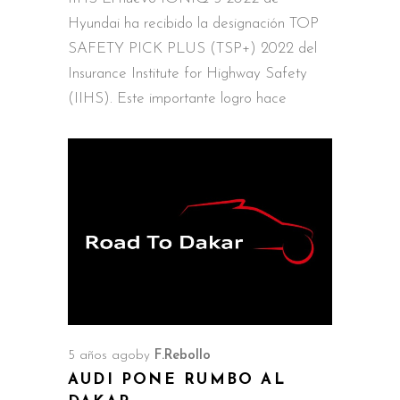
Hyundai ha recibido la designación TOP
SAFETY PICK PLUS (TSP+) 2022 del
Insurance Institute for Highway Safety
(IIHS). Este importante logro hace
5 años ago
by
F.Rebollo
AUDI PONE RUMBO AL