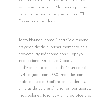
estará diseñada para esas familias que no
se atreven a viajar a Marruecos porque
tienen niños pequeños y se llamará “El
Desierto de los Niños”.
Tanto Hyundai como Coca-Cola España
creyeron desde el primer momento en el
proyecto, ayudándonos con su apoyo
incondicional. Gracias a Coca-Cola
pudimos unir a la 1ªexpedición un camión
4×4 cargado con 2.000 mochilas con
material escolar (bolígrafos, cuadernos,
pinturas de colores…), pizarras, borradores,
tizas, balones, tazones y un largo etcétera.