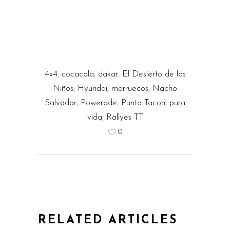
4x4
,
cocacola
,
dakar
,
El Desierto de los
Niños
,
Hyundai
,
marruecos
,
Nacho
Salvador
,
Powerade
,
Punta Tacon
,
pura
vida
,
Rallyes TT
0
RELATED ARTICLES