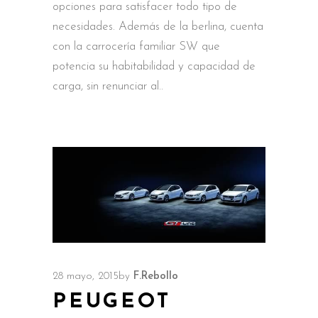
opciones para satisfacer todo tipo de
necesidades. Además de la berlina, cuenta
con la carrocería familiar SW que
potencia su habitabilidad y capacidad de
carga, sin renunciar al
28 mayo, 2015
by
F.Rebollo
PEUGEOT