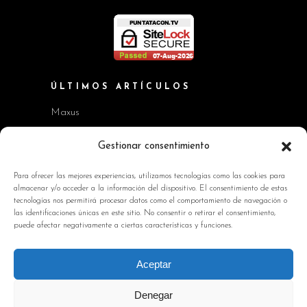
ÚLTIMOS ARTÍCULOS
Maxus
Workshop BMW Neue Klasse
Gestionar consentimiento
GAC AION V
Para ofrecer las mejores experiencias, utilizamos tecnologías como las cookies para
almacenar y/o acceder a la información del dispositivo. El consentimiento de estas
Kia EV2 y Kia Seltos
tecnologías nos permitirá procesar datos como el comportamiento de navegación o
las identificaciones únicas en este sitio. No consentir o retirar el consentimiento,
Skoda Octavia RS
puede afectar negativamente a ciertas características y funciones.
INFORMACIÓN DE INTERÉS
Aceptar
Política de Cookies
Denegar