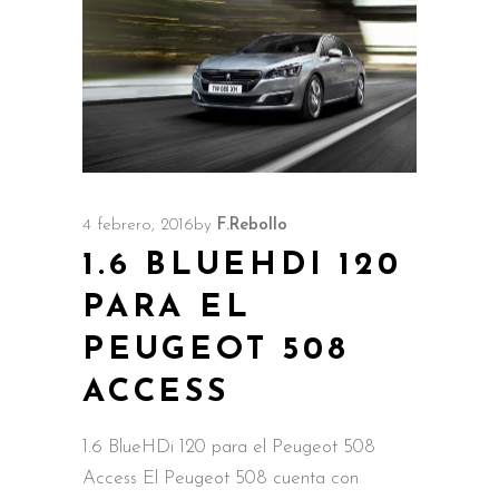
4 febrero, 2016
by
F.Rebollo
1.6 BLUEHDI 120
PARA EL
PEUGEOT 508
ACCESS
1.6 BlueHDi 120 para el Peugeot 508
Access El Peugeot 508 cuenta con