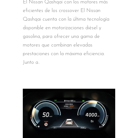
El Nissan Qashqai con los motores más
eficientes de los crossover El Nissan
Qashqai cuenta con la última tecnología
disponible en motorizaciones diésel y
gasolina, para ofrecer una gama de
motores que combinan elevadas
prestaciones con la máxima eficiencia.
Junto a