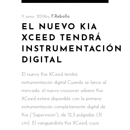
11 junio, 2019
by
F.Rebollo
EL NUEVO KIA
XCEED TENDRÁ
INSTRUMENTACIÓN
DIGITAL
El nuevo Kia XCeed tendrá
instrumentación digital Cuando se lance al
mercado, el nuevo crossover urbano Kia
XCeed estará disponible con la primera
instrumentación completamente digital de
Kia (“Supervision”), de 12,3 pulgadas (31
cm). El vanguardista Kia XCeed, cuya