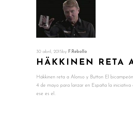
30 abril, 2015
by
F.Rebollo
HÄKKINEN RETA 
Häkkinen reta a Alonso y Button El bicampeón
4 de mayo para lanzar en España la iniciativa
ese es el