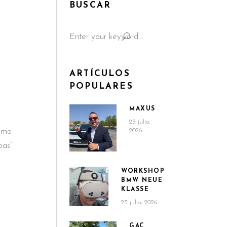
BUSCAR
Search
for:
ARTÍCULOS
POPULARES
MAXUS
23 julio,
ximo
2026
bas”
WORKSHOP
BMW NEUE
KLASSE
23 julio, 2026
GAC