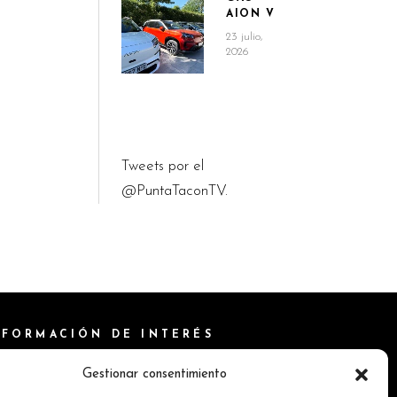
AION V
23 julio,
2026
Tweets por el
@PuntaTaconTV.
NFORMACIÓN DE INTERÉS
ítica de Cookies
Gestionar consentimiento