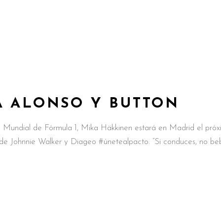
A ALONSO Y BUTTON
 Mundial de Fórmula 1, Mika Häkkinen estará en Madrid el pró
 de Johnnie Walker y Diageo #únetealpacto. “Si conduces, no be