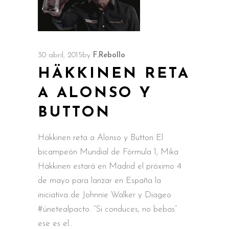
30 abril, 2015
by
F.Rebollo
HÄKKINEN RETA
A ALONSO Y
BUTTON
Häkkinen reta a Alonso y Button El
bicampeón Mundial de Fórmula 1, Mika
Häkkinen estará en Madrid el próximo 4
de mayo para lanzar en España la
iniciativa de Johnnie Walker y Diageo
#únetealpacto. “Si conduces, no bebas”
ese es el