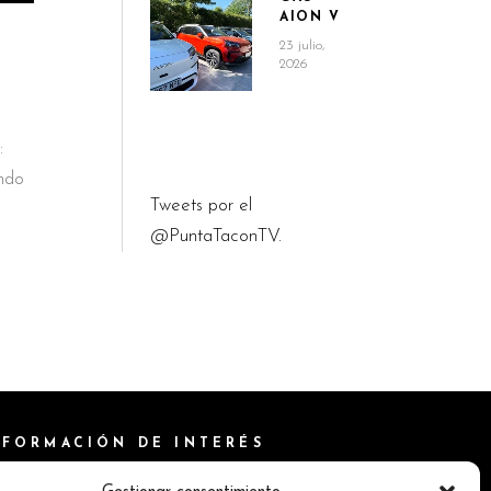
AION V
23 julio,
2026
:
ndo
Tweets por el
@PuntaTaconTV.
NFORMACIÓN DE INTERÉS
ítica de Cookies