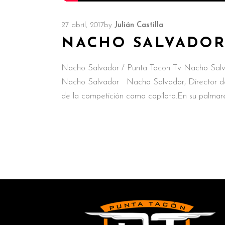
27 abril, 2017
by
Julián Castilla
NACHO SALVADOR
Nacho Salvador / Punta Tacon Tv Nacho Salv
Nacho Salvador Nacho Salvador, Director de 
de la competición como copiloto.En su palmar