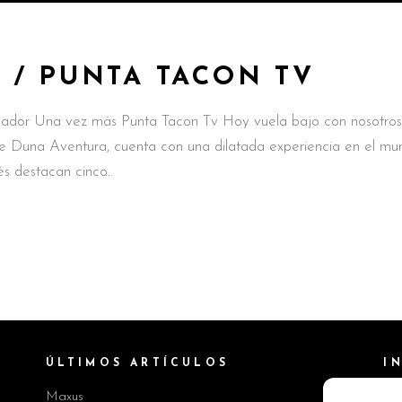
 / PUNTA TACON TV
ador Una vez más Punta Tacon Tv Hoy vuela bajo con nosotros
Duna Aventura, cuenta con una dilatada experiencia en el mu
és destacan cinco
ÚLTIMOS ARTÍCULOS
I
Maxus
Pol