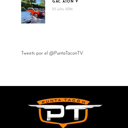
GAC AION V
23 julio, 2026
Tweets por el @PuntaTaconTV.