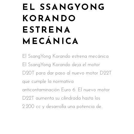
EL SSANGYONG
KORANDO
ESTRENA
MECÁNICA
El SsangYong Korando estrena mecánica
El SsangYong Korando deja el motor
D20T para dar paso al nuevo motor D22T
que cumple la normativa
anticontaminación Euro 6. El nuevo motor
D22T aumenta su cilindrada hasta los
2.200 cc y desarrolla una potencia de