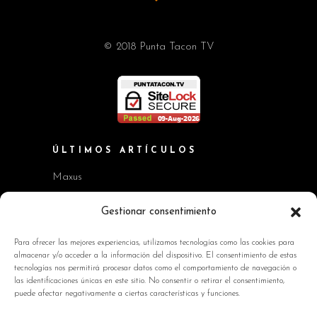
© 2018 Punta Tacon TV
ÚLTIMOS ARTÍCULOS
Maxus
Workshop BMW Neue Klasse
Gestionar consentimiento
GAC AION V
Para ofrecer las mejores experiencias, utilizamos tecnologías como las cookies para
almacenar y/o acceder a la información del dispositivo. El consentimiento de estas
Kia EV2 y Kia Seltos
tecnologías nos permitirá procesar datos como el comportamiento de navegación o
las identificaciones únicas en este sitio. No consentir o retirar el consentimiento,
Skoda Octavia RS
puede afectar negativamente a ciertas características y funciones.