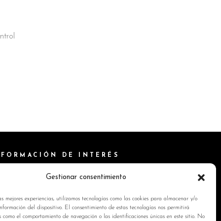
ntrol
NFORMACIÓN DE INTERÉS
ítica de Cookies
Gestionar consentimiento
isos Legales
as mejores experiencias, utilizamos tecnologías como las cookies para almacenar y/o
ítica de privacidad
nformación del dispositivo. El consentimiento de estas tecnologías nos permitirá
s como el comportamiento de navegación o las identificaciones únicas en este sitio. No