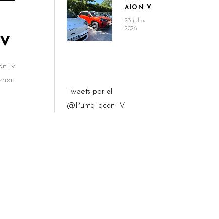
AION V
23 julio,
2026
TV
onTv
ienen
Tweets por el
@PuntaTaconTV.