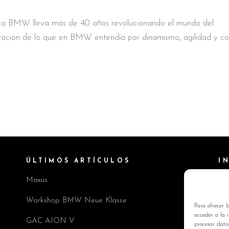
ica BMW lleva más de 40 años revolucionando el mundo del
ación de lo que en BMW entendía por dinamismo, agilidad y co
ÚLTIMOS ARTÍCULOS
I
Maxus
Pol
Av
Workshop BMW Neue Klasse
Para ofrecer l
Pol
acceder a la i
GAC AION V
procesar dato