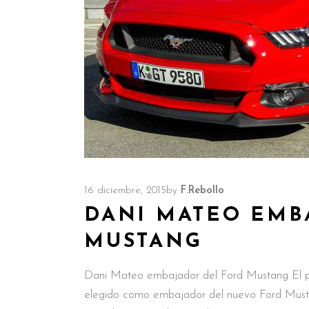
16 diciembre, 2015
by
F.Rebollo
DANI MATEO EMB
MUSTANG
Dani Mateo embajador del Ford Mustang El per
elegido como embajador del nuevo Ford Must