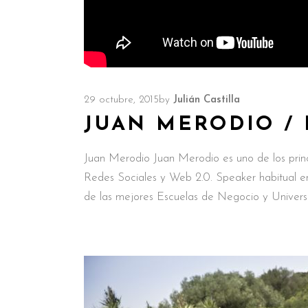
29 octubre, 2015
by
Julián Castilla
JUAN MERODIO / 
Juan Merodio Juan Merodio es uno de los princ
Redes Sociales y Web 2.0. Speaker habitual en
de las mejores Escuelas de Negocio y Univers