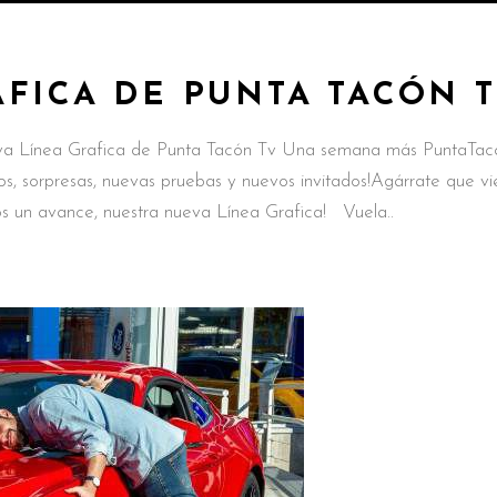
FICA DE PUNTA TACÓN 
va Línea Grafica de Punta Tacón Tv Una semana más PuntaTac
 sorpresas, nuevas pruebas y nuevos invitados!Agárrate que v
s un avance, nuestra nueva Línea Grafica! Vuela