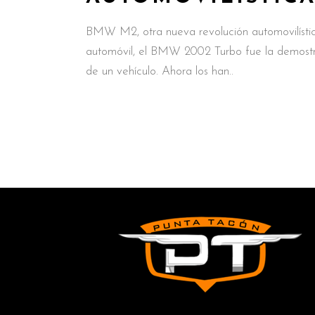
BMW M2, otra nueva revolución automovilíst
automóvil, el BMW 2002 Turbo fue la demostr
de un vehículo. Ahora los han