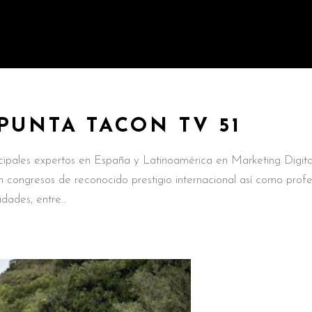
PUNTA TACON TV 51
ipales expertos en España y Latinoamérica en Marketing Digita
 congresos de reconocido prestigio internacional así como profe
idades, entre