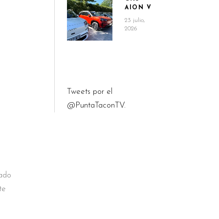
AION V
23 julio,
2026
Tweets por el
@PuntaTaconTV.
O
zado
te