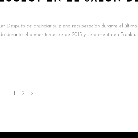
t Después de anunciar su plena recuperación durante el último
o durante el primer trimestre de 2015 y se presenta en Frankfur
1
2