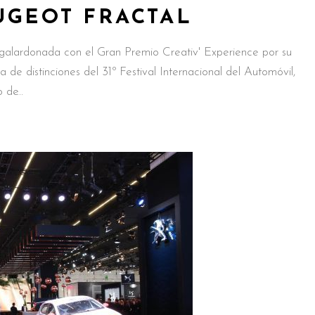
UGEOT FRACTAL
galardonada con el Gran Premio Creativ' Experience por su
de distinciones del 31º Festival Internacional del Automóvil,
o de