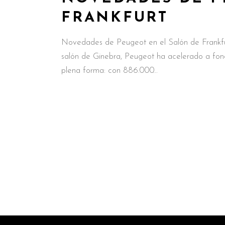
FRANKFURT
Novedades de Peugeot en el Salón de Frankfur
salón de Ginebra, Peugeot ha acelerado a fond
plena forma: con 886.000