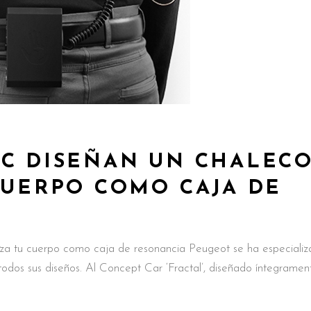
AC DISEÑAN UN CHALEC
CUERPO COMO CAJA DE
iza tu cuerpo como caja de resonancia Peugeot se ha especiali
odos sus diseños. Al Concept Car ‘Fractal’, diseñado íntegramen