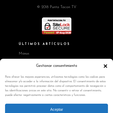
© 2018 Punta Tacon TV
ÚLTIMOS ARTÍCULOS
Maxus
Workshop BMW Neue Klasse
Gestionar consentimiento
GAC AION V
Para ofrecer las mejores experiencias, utilizamos tecnologías como las cookies para
almacenar y/o acceder a la información del dispositivo. El consentimiento de estas
Kia EV2 y Kia Seltos
tecnologías nos permitirá procesar datos como el comportamiento de navegación o
las identificaciones únicas en este sitio. No consentir o retirar el consentimiento,
Skoda Octavia RS
puede afectar negativamente a ciertas características y funciones.
INFORMACIÓN DE INTERÉS
Aceptar