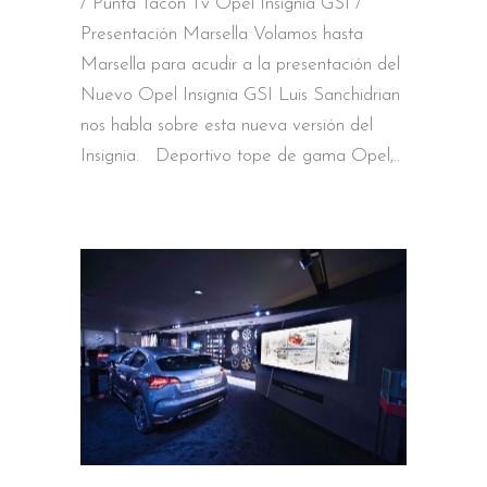
/ Punta Tacon Tv Opel Insignia GSI /
Presentación Marsella Volamos hasta
Marsella para acudir a la presentación del
Nuevo Opel Insignia GSI Luis Sanchidrian
nos habla sobre esta nueva versión del
Insignia. Deportivo tope de gama Opel,