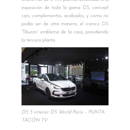
exposición de toda la gama DS, concept
cars, complementos, acabados, y como no
podía ser de otra manera, el icónico DS
“Tiburón” emblema de la casa, presidiendo
la tercera planta.
DS 5 interior DS World París – PUNTA
TACÓN TV