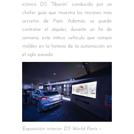
icónico DS “Tiburón” conducido por un
chófer guía que muestra los rincones más
secretos de París. Además, se puede
contratar el alquiler, durante un fin de
semana, este mítico vehículo que rompió
moldes en la historia de la automoción en
el siglo pasado.
Exposición interior DS World París –