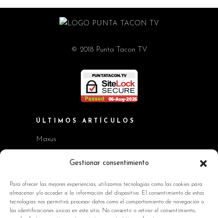
© 2018 Punta Tacon TV
ÚLTIMOS ARTÍCULOS
Maxus
Workshop BMW Neue Klasse
Gestionar consentimiento
GAC AION V
Para ofrecer las mejores experiencias, utilizamos tecnologías como las cookies para
almacenar y/o acceder a la información del dispositivo. El consentimiento de estas
Kia EV2 y Kia Seltos
tecnologías nos permitirá procesar datos como el comportamiento de navegación o
las identificaciones únicas en este sitio. No consentir o retirar el consentimiento,
Skoda Octavia RS