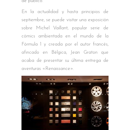
de público.
En la actualidad y hasta principios de
septiembre, se puede visitar una exposición
sobre Michel Vaillant, popular serie de
cómics ambientada en el mundo de la
Fórmula 1 y creada por el autor francés,
afincado en Bélgica, Jean Graton que
acaba de presentar su última entrega de
aventuras «Renaissance».