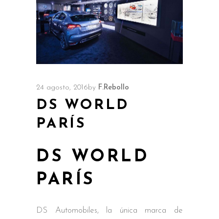
24 agosto, 2016
by
F.Rebollo
DS WORLD
PARÍS
DS WORLD
PARÍS
DS Automobiles, la única marca de