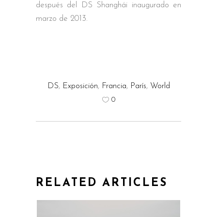
después del DS Shanghái inaugurado en
marzo de 2013.
DS
,
Exposición
,
Francia
,
París
,
World
0
RELATED ARTICLES